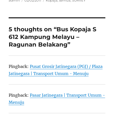
Author
Posted
Categories
admin
02/02/2011
Kopaja
,
semua
,
SURVEY
on
5 thoughts on “Bus Kopaja S
612 Kampung Melayu –
Ragunan Belakang”
Pingback:
Pusat Grosir Jatinegara (PGJ) / Plaza
Jatinegara | Transport Umum - Menuju
Pingback:
Pasar Jatinegara | Transport Umum -
Menuju