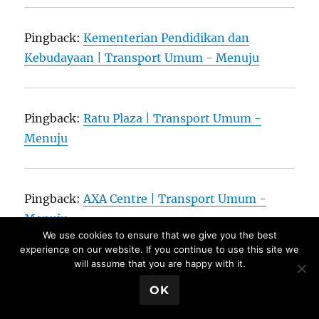
Pingback:
Kementerian Pendidikan dan
Kebudayaan | Transport Umum - Menuju
Pingback:
Ratu Plaza | Transport Umum -
Menuju
Pingback:
AXA Centre | Transport Umum -
Menuju
We use cookies to ensure that we give you the best
experience on our website. If you continue to use this site we
will assume that you are happy with it.
Close Ads X
Pingback:
Panin Bank Centre | Transport
OK
Umum - Menuju