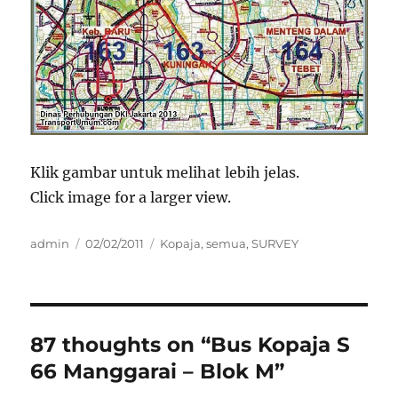
Klik gambar untuk melihat lebih jelas.
Click image for a larger view.
Author
Posted
Categories
admin
02/02/2011
Kopaja
,
semua
,
SURVEY
on
87 thoughts on “Bus Kopaja S
66 Manggarai – Blok M”