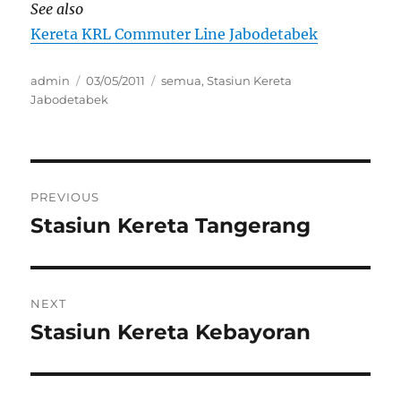
See also
Kereta KRL Commuter Line Jabodetabek
Author
Posted
Categories
admin
03/05/2011
semua
,
Stasiun Kereta
on
Jabodetabek
Post
PREVIOUS
navigation
Stasiun Kereta Tangerang
Previous
post:
NEXT
Stasiun Kereta Kebayoran
Next
post: