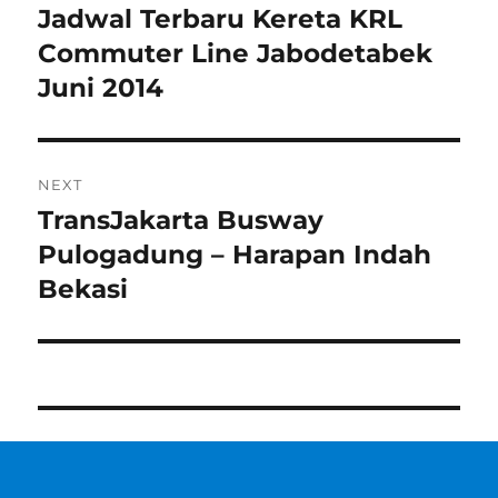
navigation
Jadwal Terbaru Kereta KRL
Previous
post:
Commuter Line Jabodetabek
Juni 2014
NEXT
TransJakarta Busway
Next
post:
Pulogadung – Harapan Indah
Bekasi