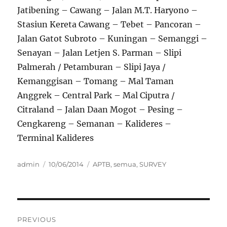
Jatibening – Cawang – Jalan M.T. Haryono –
Stasiun Kereta Cawang – Tebet – Pancoran –
Jalan Gatot Subroto – Kuningan – Semanggi –
Senayan – Jalan Letjen S. Parman – Slipi
Palmerah / Petamburan – Slipi Jaya /
Kemanggisan – Tomang – Mal Taman
Anggrek – Central Park – Mal Ciputra /
Citraland – Jalan Daan Mogot – Pesing –
Cengkareng – Semanan – Kalideres –
Terminal Kalideres
Author
Posted
Categories
admin
10/06/2014
APTB
,
semua
,
SURVEY
on
Post
PREVIOUS