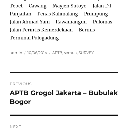
Tebet – Cawang – Mayjen Sutoyo – Jalan D.I.
Panjaitan – Penas Kalimalang – Prumpung –
Jalan Ahmad Yani – Rawamangun – Pulomas –
Jalan Perintis Kemerdekaan – Bermis –
Terminal Pulogadung
Author
Posted
Categories
admin
10/06/2014
APTB
,
semua
,
SURVEY
on
Post
PREVIOUS
navigation
APTB Grogol Jakarta – Bubulak
Previous
post:
Bogor
NEXT