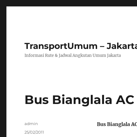
TransportUmum – Jakart
Informasi Rute & Jadwal Angkutan Umum Jakarta
Bus Bianglala AC
Author
admin
Bus Bianglala A
Posted
25/02/2011