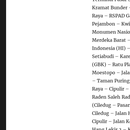
Kramat Bunder –
Raya – RSPAD Ga
Pejambon – Kwi
Monumen Nasion
Merdeka Barat –
Indonesia (HI) 
Setiabudi – Kar
(GBK) – Ratu Pl
Moestopo – Jal
– Taman Puring 
Raya – Cipulir 
Raden Saleh Rad
(Ciledug – Pasa
Ciledug – Jalan 
Cipulir – Jalan
Hang Lekir 2 – 