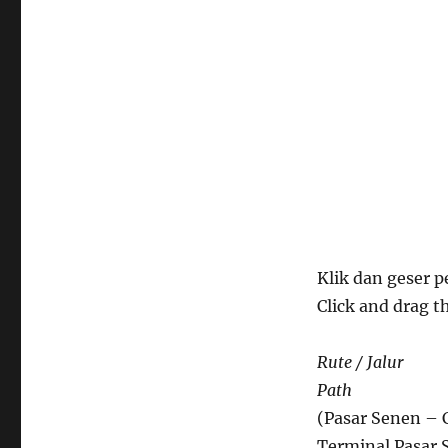
Klik dan geser p
Click and drag t
Rute / Jalur
Path
(Pasar Senen – 
Terminal Pasar 