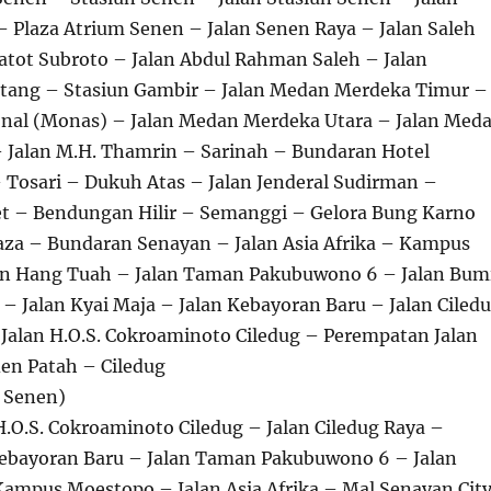
 Plaza Atrium Senen – Jalan Senen Raya – Jalan Saleh
tot Subroto – Jalan Abdul Rahman Saleh – Jalan
tang – Stasiun Gambir – Jalan Medan Merdeka Timur –
al (Monas) – Jalan Medan Merdeka Utara – Jalan Med
 Jalan M.H. Thamrin – Sarinah – Bundaran Hotel
– Tosari – Dukuh Atas – Jalan Jenderal Sudirman –
et – Bendungan Hilir – Semanggi – Gelora Bung Karno
aza – Bundaran Senayan – Jalan Asia Afrika – Kampus
an Hang Tuah – Jalan Taman Pakubuwono 6 – Jalan Bum
– Jalan Kyai Maja – Jalan Kebayoran Baru – Jalan Ciled
– Jalan H.O.S. Cokroaminoto Ciledug – Perempatan Jalan
en Patah – Ciledug
r Senen)
H.O.S. Cokroaminoto Ciledug – Jalan Ciledug Raya –
 Kebayoran Baru – Jalan Taman Pakubuwono 6 – Jalan
Kampus Moestopo – Jalan Asia Afrika – Mal Senayan Cit