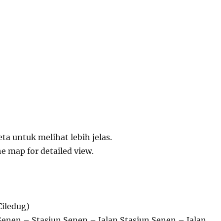
eta untuk melihat lebih jelas.
he map for detailed view.
Ciledug)
Senen – Stasiun Senen – Jalan Stasiun Senen – Jalan