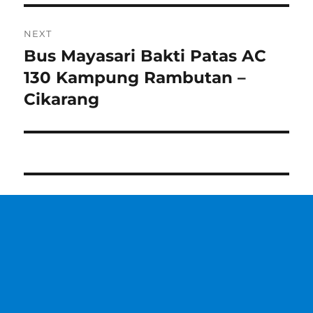
NEXT
Bus Mayasari Bakti Patas AC
Next
post:
130 Kampung Rambutan –
Cikarang