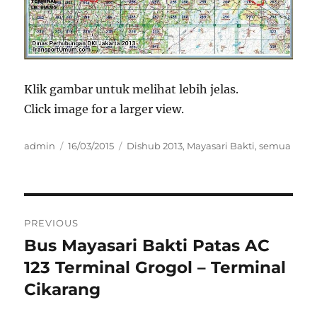
Klik gambar untuk melihat lebih jelas.
Click image for a larger view.
Author
Posted
Categories
admin
16/03/2015
Dishub 2013
,
Mayasari Bakti
,
semua
on
Post
PREVIOUS
navigation
Bus Mayasari Bakti Patas AC
Previous
post:
123 Terminal Grogol – Terminal
Cikarang