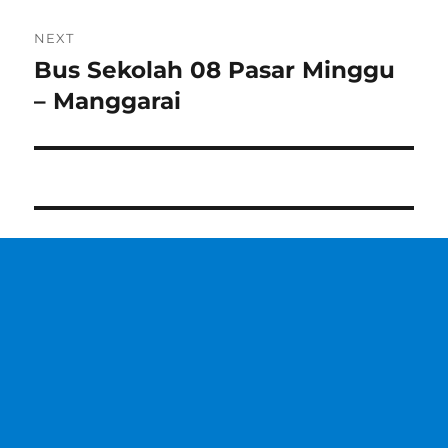
NEXT
Bus Sekolah 08 Pasar Minggu
Next
post:
– Manggarai