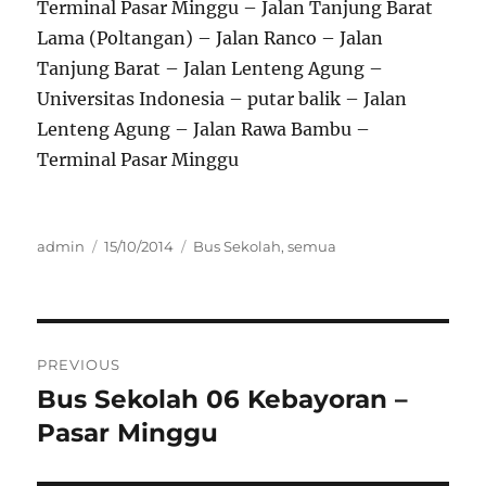
Terminal Pasar Minggu – Jalan Tanjung Barat
Lama (Poltangan) – Jalan Ranco – Jalan
Tanjung Barat – Jalan Lenteng Agung –
Universitas Indonesia – putar balik – Jalan
Lenteng Agung – Jalan Rawa Bambu –
Terminal Pasar Minggu
Author
Posted
Categories
admin
15/10/2014
Bus Sekolah
,
semua
on
Post
PREVIOUS
navigation
Bus Sekolah 06 Kebayoran –
Previous
post:
Pasar Minggu