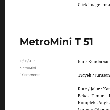
Click image for a
MetroMini T 51
Posted
17/03/2013
Jenis Kendaraan
on
Categories
MetroMini
on
2 Comments
Trayek / Jurusa
MetroMini
T
Rute / Jalur : 
51
Bekasi Timur – 
Kompleks Angka
Curug – Cibenin