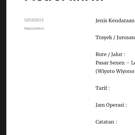
Posted
13/03/2013
Jenis Kendaraan
on
Categories
MetroMini
Trayek / Jurusan
Rute / Jalur :
Pasar Senen – L
(Wiyoto Wiyono)
Tarif :
Jam Operasi :
Catatan :