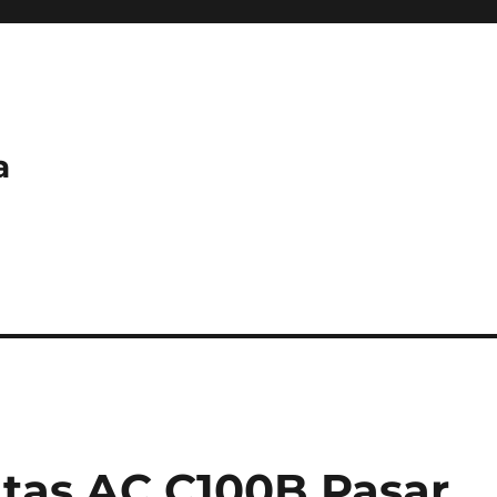
a
tas AC C100B Pasar