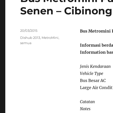
Senen – Cibinong
Posted
20/03/2015
Bus Metromini 
on
Categories
Dishub 2013
,
MetroMini
,
semua
Informasi berda
Information bas
Jenis Kendaraan
Vehicle Type
Bus Besar AC
Large Air Condi
Catatan
Notes