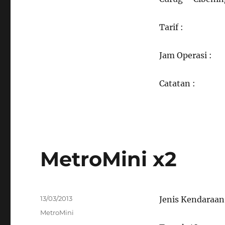
Tarif :
Jam Operasi :
Catatan :
MetroMini x2
Posted
13/03/2013
Jenis Kendaraan
on
Categories
MetroMini