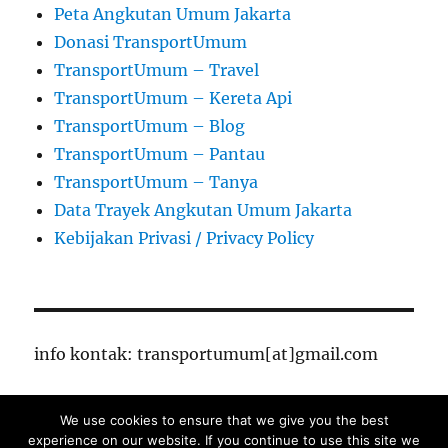
Peta Angkutan Umum Jakarta
Donasi TransportUmum
TransportUmum – Travel
TransportUmum – Kereta Api
TransportUmum – Blog
TransportUmum – Pantau
TransportUmum – Tanya
Data Trayek Angkutan Umum Jakarta
Kebijakan Privasi / Privacy Policy
info kontak: transportumum[at]gmail.com
We use cookies to ensure that we give you the best
TransportUmum – Jakarta
Proudly powered by
experience on our website. If you continue to use this site we