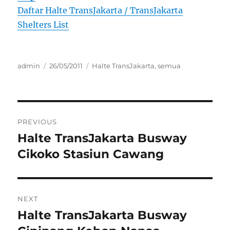
Daftar Halte TransJakarta / TransJakarta
Shelters List
Author
Posted
Categories
admin
26/05/2011
Halte TransJakarta
,
semua
on
Post
PREVIOUS
navigation
Halte TransJakarta Busway
Previous
post:
Cikoko Stasiun Cawang
NEXT
Halte TransJakarta Busway
Next
post: