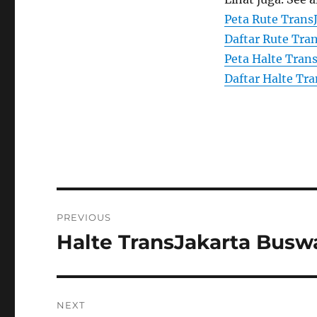
Peta Rute Trans
Daftar Rute Tran
Peta Halte Trans
Daftar Halte Tra
Post
PREVIOUS
navigation
Halte TransJakarta Bus
Previous
post:
NEXT