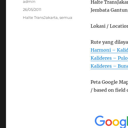
Author
admin
Halte TransJaka
Posted
26/05/2011
Jembata Gantung
on
Categories
Halte TransJakarta
,
semua
Lokasi / Locatio
Rute yang dilaya
Harmoni – Kalid
Kalideres – Pul
Kalideres – Bun
Peta Google Map
/ based on field