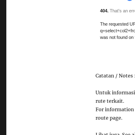
Catatan / Notes 
Untuk informasi
rute terkait.
For information 
route page.
Lihat juga. See a