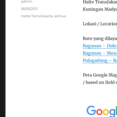
Author
admin
Halte TransJaka
Posted
26/05/2011
Kuningan Madya 
on
Categories
Halte TransJakarta
,
semua
Lokasi / Locatio
Rute yang dilaya
Ragunan – Dukuh
Ragunan – Mona
Pulogadung – R
Peta Google Map
/ based on field