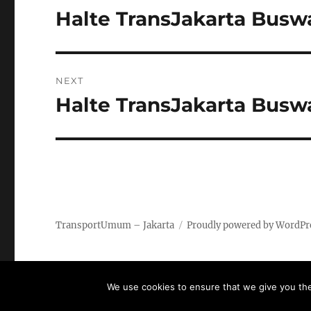
navigation
Halte TransJakarta Busw
Previous
post:
NEXT
Halte TransJakarta Busw
Next
post:
TransportUmum – Jakarta
Proudly powered by WordPr
We use cookies to ensure that we give you the 
/*