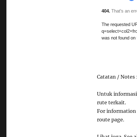
Catatan / Notes 
Untuk informasi
rute terkait.
For information 
route page.
Lihat juga. See a