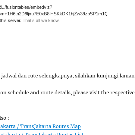
: –
 jadwal dan rute selengkapnya, silahkan kunjungi laman
on schedule and route details, please visit the respective
lso :
Jakarta / TransJakarta Routes Map
sJakarta / TransJakarta Routes List