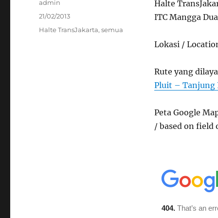
Author
admin
Halte TransJaka
Posted
21/02/2013
ITC Mangga Dua 
on
Categories
Halte TransJakarta
,
semua
Lokasi / Locatio
Rute yang dilaya
Pluit – Tanjung 
Peta Google Map
/ based on field