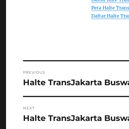
Peta Halte Trans
Daftar Halte Tra
Post
PREVIOUS
navigation
Halte TransJakarta Bus
Previous
post:
NEXT
Halte TransJakarta Busw
Next
post: