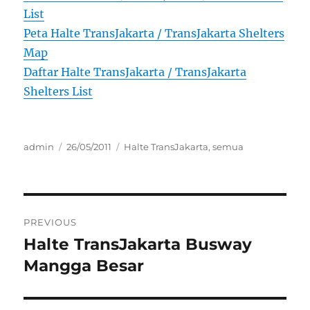
List
Peta Halte TransJakarta / TransJakarta Shelters
Map
Daftar Halte TransJakarta / TransJakarta
Shelters List
Author
Posted
Categories
admin
26/05/2011
Halte TransJakarta
,
semua
on
Post
PREVIOUS
navigation
Halte TransJakarta Busway
Previous
post:
Mangga Besar