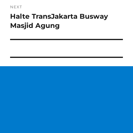
NEXT
Halte TransJakarta Busway
Next
post:
Masjid Agung