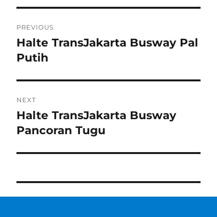
Post
PREVIOUS
navigation
Halte TransJakarta Busway Pal
Previous
post:
Putih
NEXT
Halte TransJakarta Busway
Next
post:
Pancoran Tugu