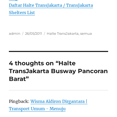
Daftar Halte TransJakarta / TransJakarta
Shelters List
Author
Posted
Categories
admin
26/05/2011
Halte TransJakarta
,
semua
on
4 thoughts on “Halte
TransJakarta Busway Pancoran
Barat”
Pingback:
Wisma Aldiron Dirgantara |
Transport Umum - Menuju