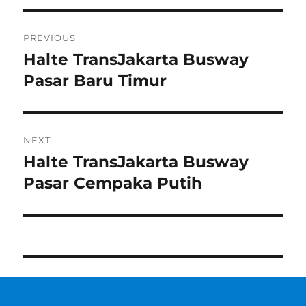
Post
PREVIOUS
navigation
Halte TransJakarta Busway
Previous
post:
Pasar Baru Timur
NEXT
Halte TransJakarta Busway
Next
post:
Pasar Cempaka Putih