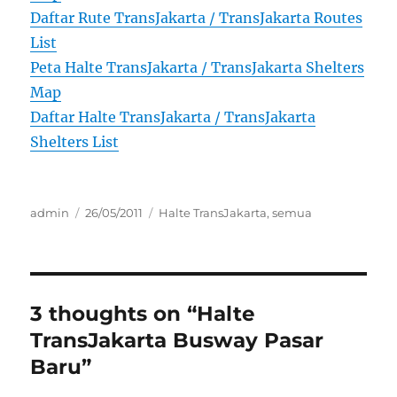
Daftar Rute TransJakarta / TransJakarta Routes
List
Peta Halte TransJakarta / TransJakarta Shelters
Map
Daftar Halte TransJakarta / TransJakarta
Shelters List
Author
Posted
Categories
admin
26/05/2011
Halte TransJakarta
,
semua
on
3 thoughts on “Halte
TransJakarta Busway Pasar
Baru”