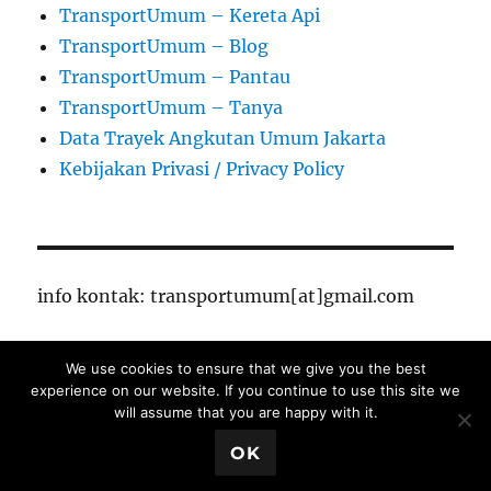
TransportUmum – Kereta Api
TransportUmum – Blog
TransportUmum – Pantau
TransportUmum – Tanya
Data Trayek Angkutan Umum Jakarta
Kebijakan Privasi / Privacy Policy
info kontak: transportumum[at]gmail.com
We use cookies to ensure that we give you the best
TransportUmum – Jakarta
Proudly powered by
experience on our website. If you continue to use this site we
WordPress
will assume that you are happy with it.
Close Ads X
OK
/*