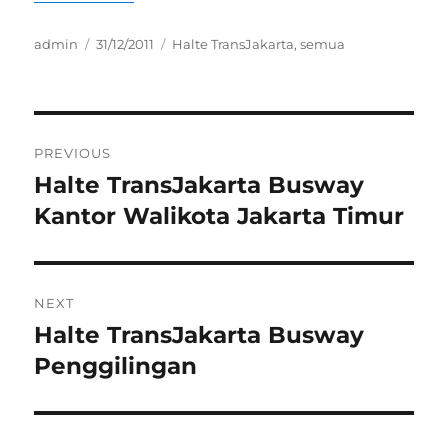
Author
Posted
Categories
admin
31/12/2011
Halte TransJakarta
,
semua
on
Post
PREVIOUS
navigation
Halte TransJakarta Busway
Previous
post:
Kantor Walikota Jakarta Timur
NEXT
Halte TransJakarta Busway
Next
post:
Penggilingan