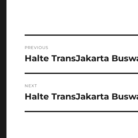
Post
PREVIOUS
navigation
Halte TransJakarta Busw
Previous
post:
NEXT
Halte TransJakarta Busw
Next
post: