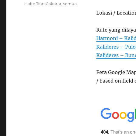
on
Categories
Halte TransJakarta
,
semua
Lokasi / Locatio
Rute yang dilaya
Harmoni – Kalid
Kalideres – Pul
Kalideres – Bun
Peta Google Map
/ based on field