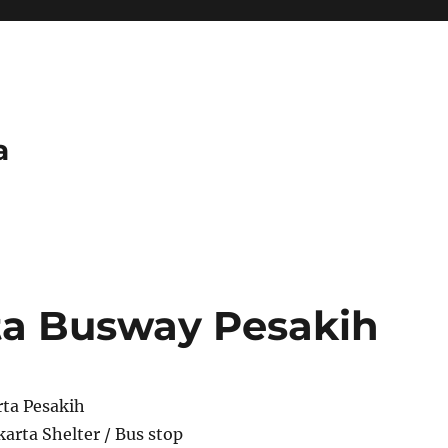
a
ta Busway Pesakih
rta Pesakih
arta Shelter / Bus stop