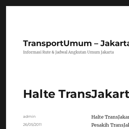
TransportUmum – Jakart
Informasi Rute & Jadwal Angkutan Umum Jakarta
Halte TransJakar
Author
admin
Halte TransJaka
Posted
26/05/2011
Pesakih TransJak