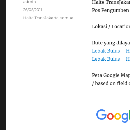
Author
admin
Halte TransJak
Posted
26/05/2011
Pos Pengumben T
on
Categories
Halte TransJakarta
,
semua
Lokasi / Locatio
Rute yang dilaya
Lebak Bulus – H
Lebak Bulus – H
Peta Google Map
/ based on field