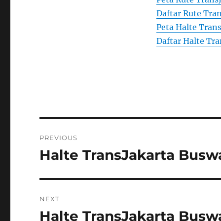
Daftar Rute Tran
Peta Halte Trans
Daftar Halte Tra
Post
PREVIOUS
navigation
Halte TransJakarta Bus
Previous
post:
NEXT
Halte TransJakarta Bus
Next