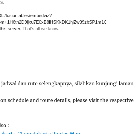
: –
 jadwal dan rute selengkapnya, silahkan kunjungi laman
on schedule and route details, please visit the respective
lso :
Jakarta / TransJakarta Routes Map