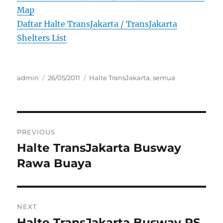
Map
Daftar Halte TransJakarta / TransJakarta
Shelters List
Author
Posted
Categories
admin
26/05/2011
Halte TransJakarta
,
semua
on
Post
PREVIOUS
navigation
Halte TransJakarta Busway
Previous
post:
Rawa Buaya
NEXT
Halte TransJakarta Busway RS
Next