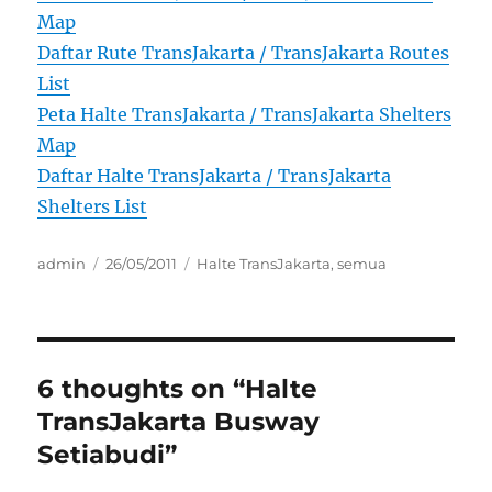
Map
Daftar Rute TransJakarta / TransJakarta Routes
List
Peta Halte TransJakarta / TransJakarta Shelters
Map
Daftar Halte TransJakarta / TransJakarta
Shelters List
Author
Posted
Categories
admin
26/05/2011
Halte TransJakarta
,
semua
on
6 thoughts on “Halte
TransJakarta Busway
Setiabudi”