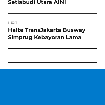
post:
Setiabudi Utara AINI
NEXT
Halte TransJakarta Busway
Next
post:
Simprug Kebayoran Lama