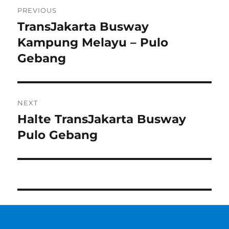
Post
PREVIOUS
navigation
TransJakarta Busway
Previous
post:
Kampung Melayu – Pulo
Gebang
NEXT
Halte TransJakarta Busway
Next
post:
Pulo Gebang