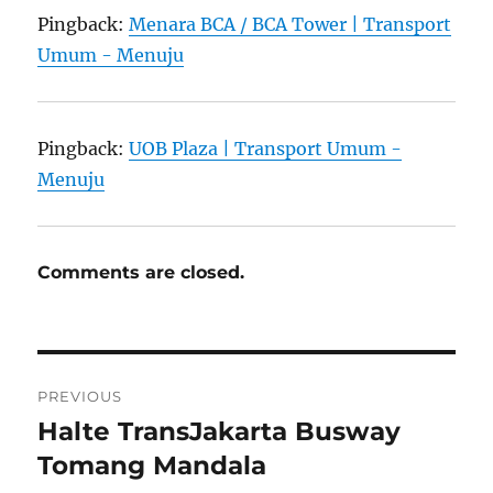
Pingback:
Menara BCA / BCA Tower | Transport
Umum - Menuju
Pingback:
UOB Plaza | Transport Umum -
Menuju
Comments are closed.
Post
PREVIOUS
navigation
Halte TransJakarta Busway
Previous
post:
Tomang Mandala