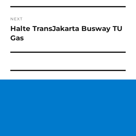
NEXT
Halte TransJakarta Busway TU
Next
post:
Gas