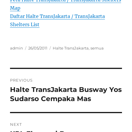
Map
Daftar Halte TransJakarta / TransJakarta
Shelters List
Author
Posted
Categories
admin
26/05/2011
Halte TransJakarta
,
semua
on
Post
PREVIOUS
navigation
Halte TransJakarta Busway Yos
Previous
post:
Sudarso Cempaka Mas
NEXT