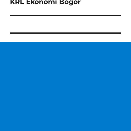
KRL Ekonomi Bogor
Next
post: