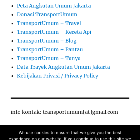
Peta Angkutan Umum Jakarta
Donasi TransportUmum
TransportUmum – Travel
TransportUmum – Kereta Api
TransportUmum – Blog
TransportUmum – Pantau
TransportUmum – Tanya
Data Trayek Angkutan Umum Jakarta
Kebijakan Privasi / Privacy Policy
info kontak: transportumum[at]gmail.com
We use cookies to ensure that we give you the best
TransportUmum – Jakarta
Proudly powered by
experience on our website. If you continue to use this site we