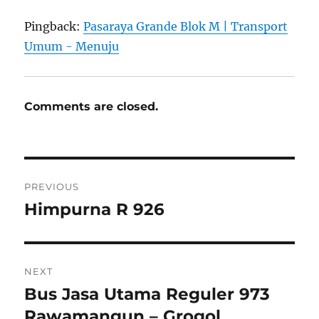
Pingback:
Pasaraya Grande Blok M | Transport
Umum - Menuju
Comments are closed.
Post
PREVIOUS
navigation
Himpurna R 926
Previous
post:
NEXT
Bus Jasa Utama Reguler 973
Next
post:
Rawamangun – Grogol