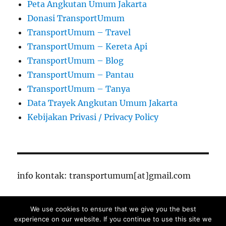
Peta Angkutan Umum Jakarta
Donasi TransportUmum
TransportUmum – Travel
TransportUmum – Kereta Api
TransportUmum – Blog
TransportUmum – Pantau
TransportUmum – Tanya
Data Trayek Angkutan Umum Jakarta
Kebijakan Privasi / Privacy Policy
info kontak: transportumum[at]gmail.com
We use cookies to ensure that we give you the best
TransportUmum – Jakarta
Proudly powered by
experience on our website. If you continue to use this site we