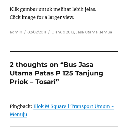
Klik gambar untuk melihat lebih jelas.
Click image for a larger view.
Author
Posted
Categories
admin
02/02/2011
Dishub 2013
,
Jasa Utama
,
semua
on
2 thoughts on “Bus Jasa
Utama Patas P 125 Tanjung
Priok – Tosari”
Pingback:
Blok M Square | Transport Umum -
Menuju