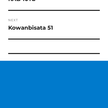
post:
NEXT
Kowanbisata 51
Next
post: