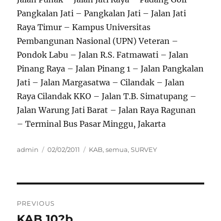
Pangkalan Jati – Pangkalan Jati – Jalan Jati
Raya Timur – Kampus Universitas
Pembangunan Nasional (UPN) Veteran –
Pondok Labu – Jalan R.S. Fatmawati – Jalan
Pinang Raya – Jalan Pinang 1 – Jalan Pangkalan
Jati – Jalan Margasatwa – Cilandak – Jalan
Raya Cilandak KKO – Jalan T.B. Simatupang –
Jalan Warung Jati Barat – Jalan Raya Ragunan
– Terminal Bus Pasar Minggu, Jakarta
Author
Posted
Categories
admin
02/02/2011
KAB
,
semua
,
SURVEY
on
Post
PREVIOUS
navigation
KAB 10?b
Previous