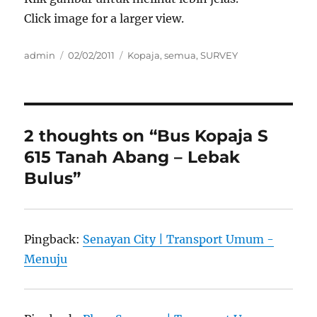
Click image for a larger view.
Author
Posted
Categories
admin
02/02/2011
Kopaja
,
semua
,
SURVEY
on
2 thoughts on “Bus Kopaja S
615 Tanah Abang – Lebak
Bulus”
Pingback:
Senayan City | Transport Umum -
Menuju