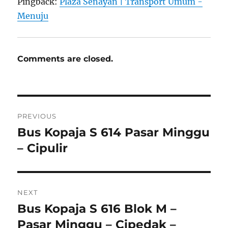
Pingback:
Plaza Senayan | Transport Umum -
Menuju
Comments are closed.
Post
PREVIOUS
navigation
Bus Kopaja S 614 Pasar Minggu
Previous
post:
– Cipulir
NEXT
Bus Kopaja S 616 Blok M –
Next
post:
Pasar Minggu – Cipedak –