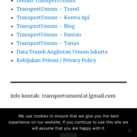
Donasi TransportUmum
TransportUmum – Travel
TransportUmum – Kereta Api
TransportUmum – Blog
TransportUmum – Pantau
TransportUmum – Tanya
Data Trayek Angkutan Umum Jakarta
Kebijakan Privasi / Privacy Policy
info kontak: transportumum[at]gmail.com
We use cookies to ensure that we give you the best
TransportUmum – Jakarta
Proudly powered by
experience on our website. If you continue to use this site we
WordPress
will assume that you are happy with it.
Close Ads X