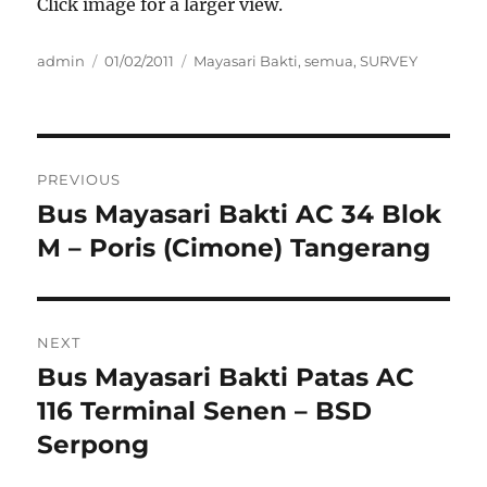
Click image for a larger view.
Author
Posted
Categories
admin
01/02/2011
Mayasari Bakti
,
semua
,
SURVEY
on
Post
PREVIOUS
navigation
Bus Mayasari Bakti AC 34 Blok
Previous
post:
M – Poris (Cimone) Tangerang
NEXT
Bus Mayasari Bakti Patas AC
Next
post:
116 Terminal Senen – BSD
Serpong