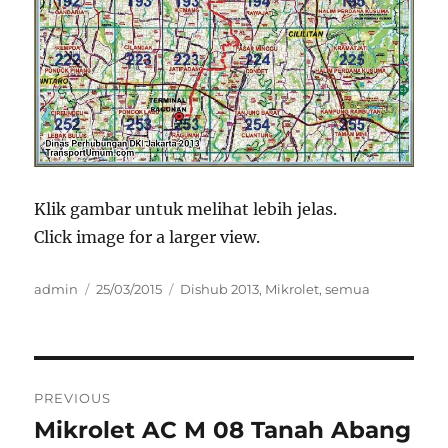
Klik gambar untuk melihat lebih jelas.
Click image for a larger view.
Author
Posted
Categories
admin
25/03/2015
Dishub 2013
,
Mikrolet
,
semua
on
Post
PREVIOUS
navigation
Mikrolet AC M 08 Tanah Abang
Previous