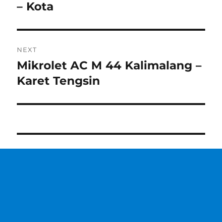
post:
– Kota
NEXT
Mikrolet AC M 44 Kalimalang –
Next
post:
Karet Tengsin