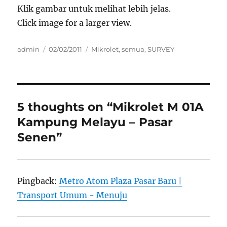
Klik gambar untuk melihat lebih jelas.
Click image for a larger view.
Author
Posted
Categories
admin
02/02/2011
Mikrolet
,
semua
,
SURVEY
on
5 thoughts on “Mikrolet M 01A
Kampung Melayu – Pasar
Senen”
Pingback:
Metro Atom Plaza Pasar Baru |
Transport Umum - Menuju