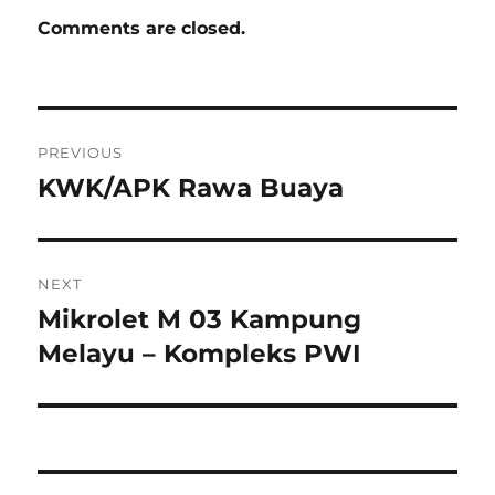
Comments are closed.
Post
PREVIOUS
navigation
KWK/APK Rawa Buaya
Previous
post:
NEXT
Mikrolet M 03 Kampung
Next
post:
Melayu – Kompleks PWI