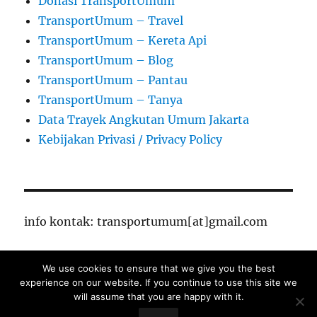
Donasi TransportUmum
TransportUmum – Travel
TransportUmum – Kereta Api
TransportUmum – Blog
TransportUmum – Pantau
TransportUmum – Tanya
Data Trayek Angkutan Umum Jakarta
Kebijakan Privasi / Privacy Policy
info kontak: transportumum[at]gmail.com
We use cookies to ensure that we give you the best
TransportUmum – Jakarta
Proudly powered by
experience on our website. If you continue to use this site we
WordPress
will assume that you are happy with it.
Close Ads X