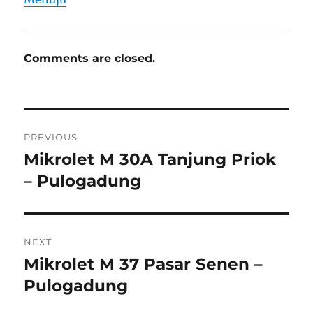
Comments are closed.
Post
PREVIOUS
navigation
Mikrolet M 30A Tanjung Priok
Previous
post:
– Pulogadung
NEXT
Mikrolet M 37 Pasar Senen –
Next
post:
Pulogadung