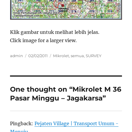
Klik gambar untuk melihat lebih jelas.
Click image for a larger view.
Author
Posted
Categories
admin
02/02/2011
Mikrolet
,
semua
,
SURVEY
on
One thought on “Mikrolet M 36
Pasar Minggu – Jagakarsa”
Pingback:
Pejaten Village | Transport Umum -
Menuju