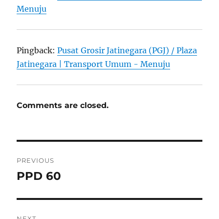
Menuju
Pingback:
Pusat Grosir Jatinegara (PGJ) / Plaza
Jatinegara | Transport Umum - Menuju
Comments are closed.
Post
PREVIOUS
navigation
PPD 60
Previous
post:
NEXT