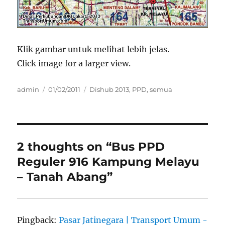
Klik gambar untuk melihat lebih jelas.
Click image for a larger view.
Author
Posted
Categories
admin
01/02/2011
Dishub 2013
,
PPD
,
semua
on
2 thoughts on “Bus PPD
Reguler 916 Kampung Melayu
– Tanah Abang”
Pingback:
Pasar Jatinegara | Transport Umum -