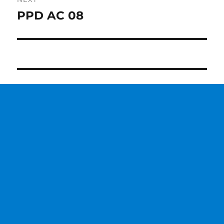
PPD AC 08
Next
post: