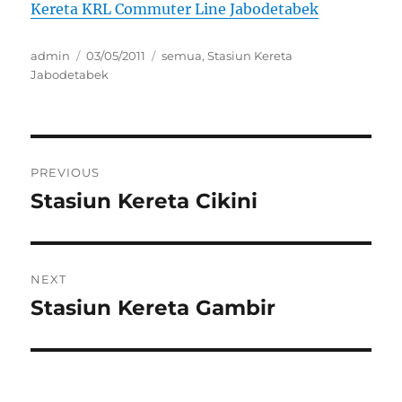
Kereta KRL Commuter Line Jabodetabek
Author
Posted
Categories
admin
03/05/2011
semua
,
Stasiun Kereta
on
Jabodetabek
Post
PREVIOUS
navigation
Stasiun Kereta Cikini
Previous
post:
NEXT
Stasiun Kereta Gambir
Next
post: