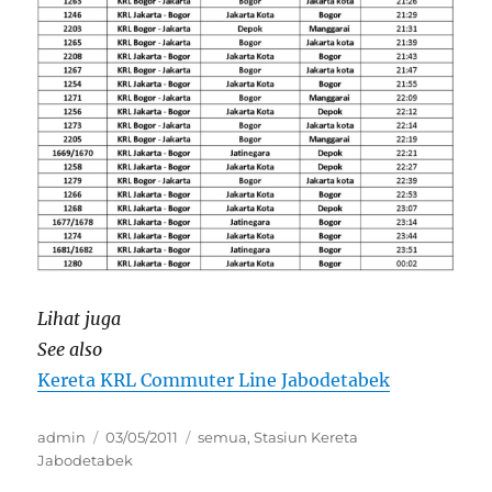
Lihat juga
See also
Kereta KRL Commuter Line Jabodetabek
Author
Posted
Categories
admin
03/05/2011
semua
,
Stasiun Kereta
on
Jabodetabek