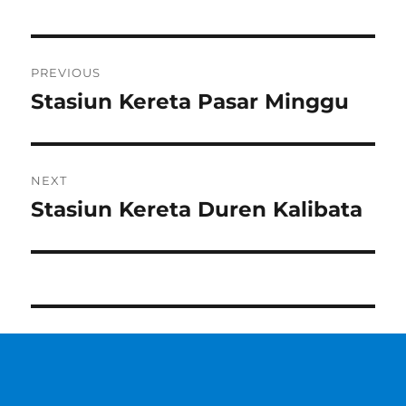
Post
PREVIOUS
navigation
Stasiun Kereta Pasar Minggu
Previous
post:
NEXT
Stasiun Kereta Duren Kalibata
Next
post: