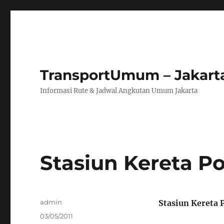
TransportUmum – Jakart
Informasi Rute & Jadwal Angkutan Umum Jakarta
Stasiun Kereta P
Author
admin
Stasiun Kereta 
Posted
03/05/2011