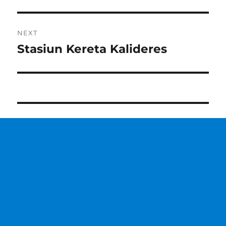
post:
NEXT
Stasiun Kereta Kalideres
Next
post: