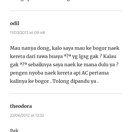
odil
says:
11/03/2013 at 09:48
Mau nanya dong, kalo saya mau ke bogor naek
kereta dari rawa buaya ª?ª yg lgsg gak ? Kalau
gak ª?ª sebaiknya saya naek ke mana dulu ya ?
pengen nyoba naek kereta api AC pertama
kalinya ke bogor . Tolong dipandu ya .
theodora
says:
22/06/2012 at 12:32
Pak,