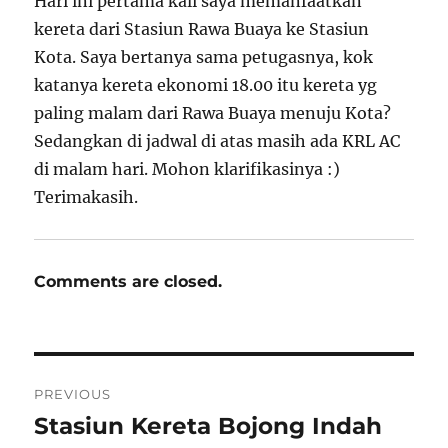
Hari ini pertama kali saya memanfaatkan
kereta dari Stasiun Rawa Buaya ke Stasiun
Kota. Saya bertanya sama petugasnya, kok
katanya kereta ekonomi 18.00 itu kereta yg
paling malam dari Rawa Buaya menuju Kota?
Sedangkan di jadwal di atas masih ada KRL AC
di malam hari. Mohon klarifikasinya :)
Terimakasih.
Comments are closed.
Post
PREVIOUS
navigation
Stasiun Kereta Bojong Indah
Previous