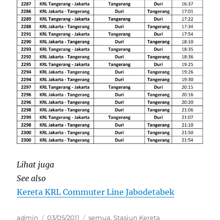
Lihat juga
See also
Kereta KRL Commuter Line Jabodetabek
Author
Posted
Categories
admin
03/05/2011
semua
,
Stasiun Kereta