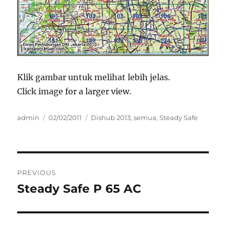
Klik gambar untuk melihat lebih jelas.
Click image for a larger view.
Author
Posted
Categories
admin
02/02/2011
Dishub 2013
,
semua
,
Steady Safe
on
Post
PREVIOUS
navigation
Steady Safe P 65 AC
Previous
post: