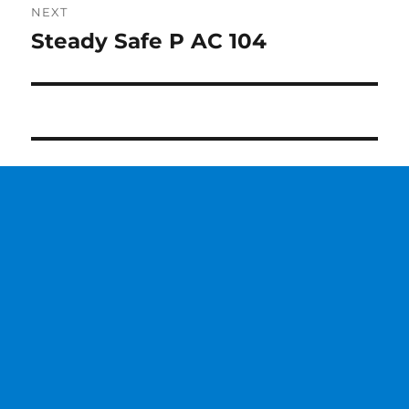
NEXT
Steady Safe P AC 104
Next
post: