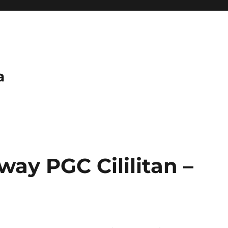
a
ay PGC Cililitan –