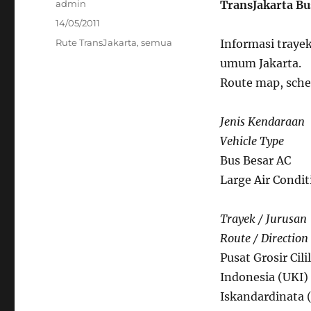
Author
admin
TransJakarta Bu
Posted
14/05/2011
on
Categories
Rute TransJakarta
,
semua
Informasi trayek
umum Jakarta.
Route map, sched
Jenis Kendaraan
Vehicle Type
Bus Besar AC
Large Air Condi
Trayek / Jurusan
Route / Direction
Pusat Grosir Cil
Indonesia (UKI)
Iskandardinata 