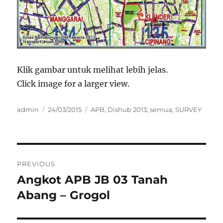
Klik gambar untuk melihat lebih jelas.
Click image for a larger view.
Author
Posted
Categories
admin
24/03/2015
APB
,
Dishub 2013
,
semua
,
SURVEY
on
Post
PREVIOUS
navigation
Angkot APB JB 03 Tanah
Previous
post:
Abang – Grogol