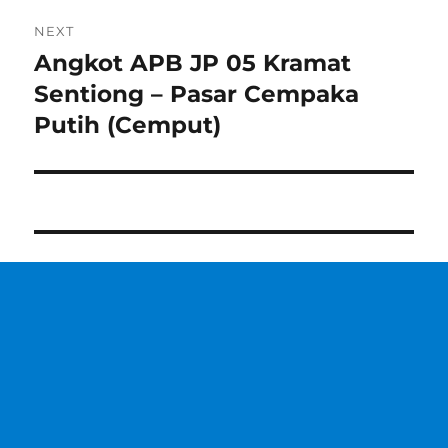
NEXT
Angkot APB JP 05 Kramat
Next
post:
Sentiong – Pasar Cempaka
Putih (Cemput)