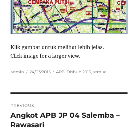
Klik gambar untuk melihat lebih jelas.
Click image for a larger view.
Author
Posted
Categories
admin
24/03/2015
APB
,
Dishub 2013
,
semua
on
Post
PREVIOUS
navigation
Angkot APB JP 04 Salemba –
Previous
post:
Rawasari