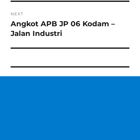
NEXT
Angkot APB JP 06 Kodam –
Next
post:
Jalan Industri