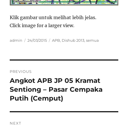
Klik gambar untuk melihat lebih jelas.
Click image for a larger view.
Author
Posted
Categories
admin
24/03/2015
APB
,
Dishub 2013
,
semua
on
Post
PREVIOUS
navigation
Angkot APB JP 05 Kramat
Previous
post:
Sentiong – Pasar Cempaka
Putih (Cemput)
NEXT