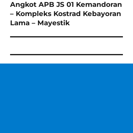
Angkot APB JS 01 Kemandoran
Next
post:
– Kompleks Kostrad Kebayoran
Lama – Mayestik