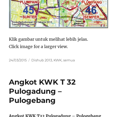
Klik gambar untuk melihat lebih jelas.
Click image for a larger view.
Posted
Categories
24/03/2015
Dishub 2013
,
KWK
,
semua
on
Angkot KWK T 32
Pulogadung –
Pulogebang
Angkot KWK T32 Pulogadung – Pulogebang