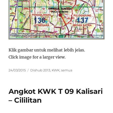
Klik gambar untuk melihat lebih jelas.
Click image for a larger view.
Posted
Categories
24/03/2015
Dishub 2013
,
KWK
,
semua
on
Angkot KWK T 09 Kalisari
– Cililitan