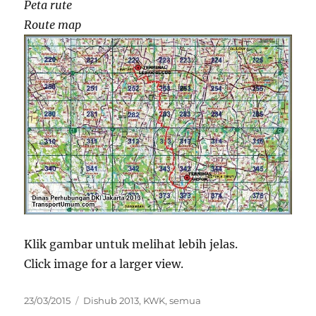
Peta rute
Route map
Klik gambar untuk melihat lebih jelas.
Click image for a larger view.
Posted
Categories
23/03/2015
Dishub 2013
,
KWK
,
semua
on