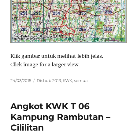
Klik gambar untuk melihat lebih jelas.
Click image for a larger view.
Posted
Categories
24/03/2015
Dishub 2013
,
KWK
,
semua
on
Angkot KWK T 06
Kampung Rambutan –
Cililitan