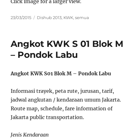
Click image for a larger view.
Posted
Categories
23/03/2015
Dishub 2013
,
KWK
,
semua
on
Angkot KWK S 01 Blok M
– Pondok Labu
Angkot KWK S01 Blok M – Pondok Labu
Informasi trayek, peta rute, jurusan, tarif,
jadwal angkutan / kendaraan umum Jakarta.
Route map, schedule, fare information of
Jakarta public transportation.
Jenis Kendaraan