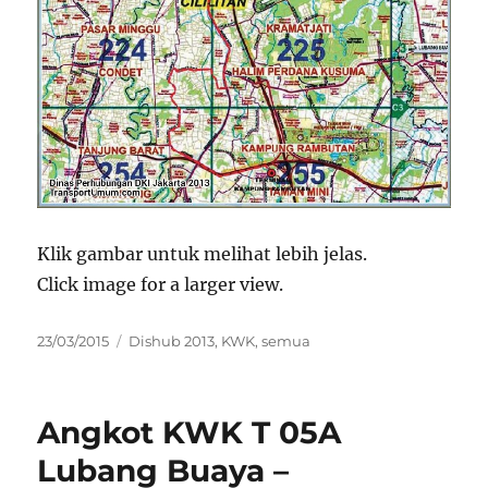
Klik gambar untuk melihat lebih jelas.
Click image for a larger view.
Posted
Categories
23/03/2015
Dishub 2013
,
KWK
,
semua
on
Angkot KWK T 05A
Lubang Buaya –