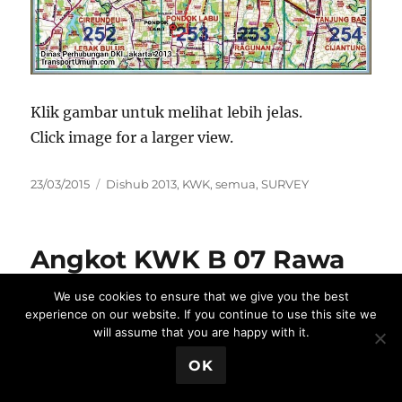
Klik gambar untuk melihat lebih jelas.
Click image for a larger view.
Posted
Categories
23/03/2015
Dishub 2013
,
KWK
,
semua
,
SURVEY
on
Angkot KWK B 07 Rawa
Buaya – Rawa Bokor
We use cookies to ensure that we give you the best
experience on our website. If you continue to use this site we
will assume that you are happy with it.
Angkot KWK B07 Rawa Buaya – Rawa Bokor
Close Ads X
OK
Informasi berdasarkan Dinas Perhubungan