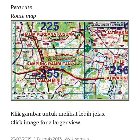
Peta rute
Route map
Klik gambar untuk melihat lebih jelas.
Click image for a larger view.
Posted
Categories
23/03/2015
Dishub 2013
,
KWK
,
semua