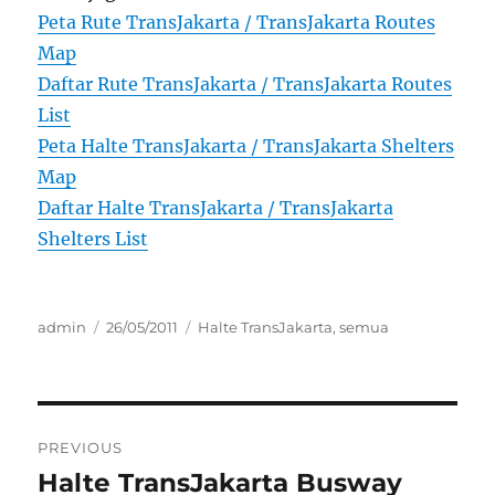
Peta Rute TransJakarta / TransJakarta Routes
Map
Daftar Rute TransJakarta / TransJakarta Routes
List
Peta Halte TransJakarta / TransJakarta Shelters
Map
Daftar Halte TransJakarta / TransJakarta
Shelters List
Author
Posted
Categories
admin
26/05/2011
Halte TransJakarta
,
semua
on
Post
PREVIOUS
navigation
Halte TransJakarta Busway
Previous