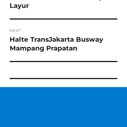
post:
Layur
NEXT
Halte TransJakarta Busway
Next
post:
Mampang Prapatan