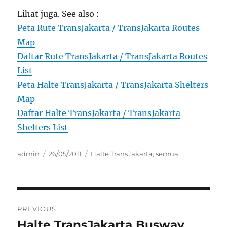
Lihat juga. See also :
Peta Rute TransJakarta / TransJakarta Routes
Map
Daftar Rute TransJakarta / TransJakarta Routes
List
Peta Halte TransJakarta / TransJakarta Shelters
Map
Daftar Halte TransJakarta / TransJakarta
Shelters List
Author
Posted
Categories
admin
26/05/2011
Halte TransJakarta
,
semua
on
Post
PREVIOUS
navigation
Halte TransJakarta Busway
Previous