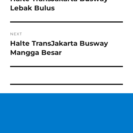
post:
Lebak Bulus
NEXT
Halte TransJakarta Busway
Next
post:
Mangga Besar