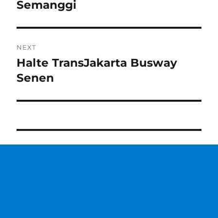
post:
Semanggi
NEXT
Halte TransJakarta Busway
Next
post:
Senen