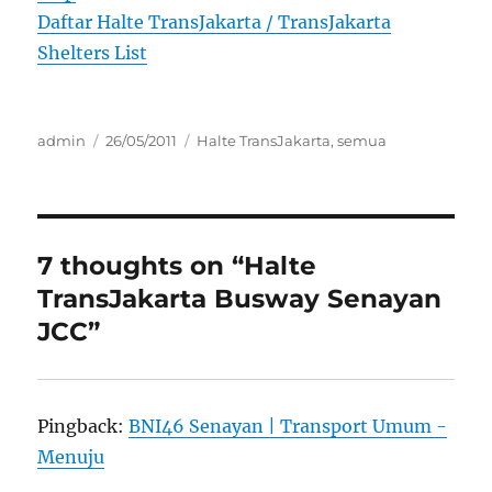
Daftar Halte TransJakarta / TransJakarta
Shelters List
Author
Posted
Categories
admin
26/05/2011
Halte TransJakarta
,
semua
on
7 thoughts on “Halte
TransJakarta Busway Senayan
JCC”
Pingback:
BNI46 Senayan | Transport Umum -
Menuju