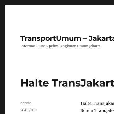
TransportUmum – Jakart
Informasi Rute & Jadwal Angkutan Umum Jakarta
Halte TransJaka
Author
admin
Halte TransJakar
Posted
26/05/2011
Senen TransJakar