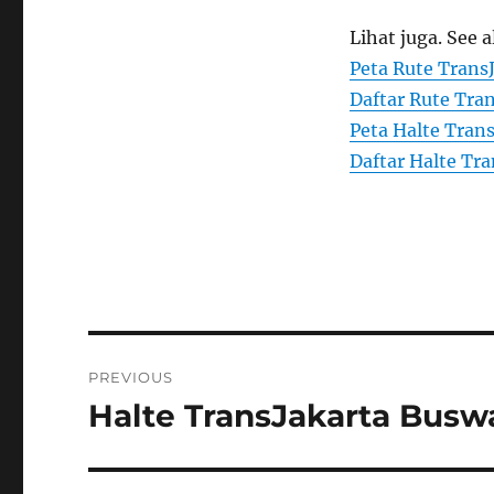
Lihat juga. See a
Peta Rute Trans
Daftar Rute Tran
Peta Halte Trans
Daftar Halte Tra
Post
PREVIOUS
navigation
Halte TransJakarta Bus
Previous
post: