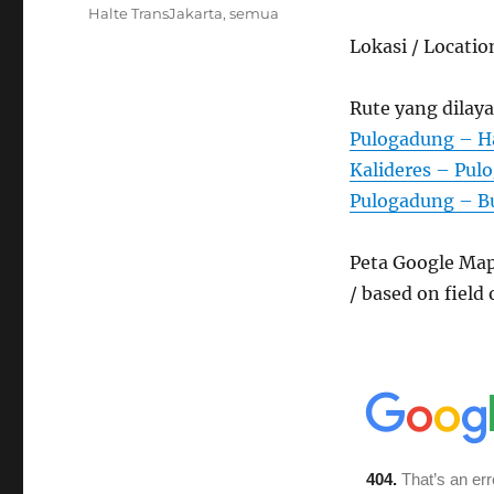
on
Categories
Halte TransJakarta
,
semua
Lokasi / Locatio
Rute yang dilaya
Pulogadung – Ha
Kalideres – Pul
Pulogadung – Bu
Peta Google Map
/ based on field