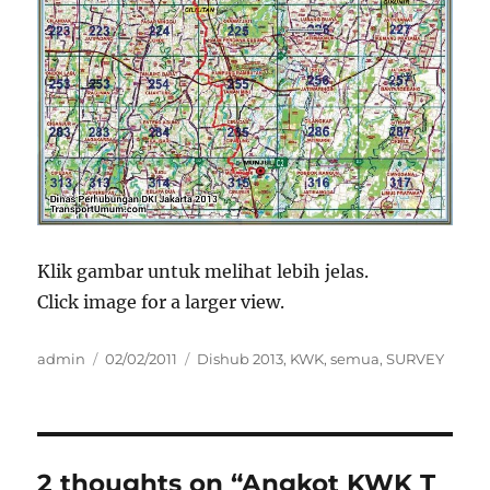
Klik gambar untuk melihat lebih jelas.
Click image for a larger view.
Author
Posted
Categories
admin
02/02/2011
Dishub 2013
,
KWK
,
semua
,
SURVEY
on
2 thoughts on “Angkot KWK T