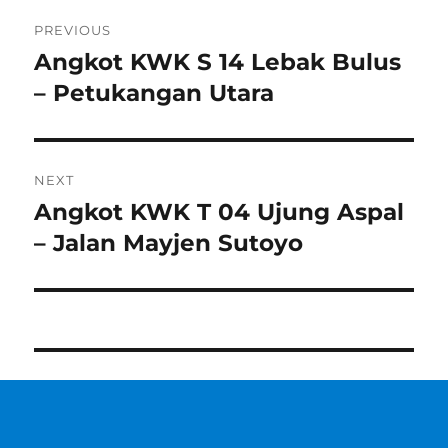
Post
PREVIOUS
navigation
Angkot KWK S 14 Lebak Bulus
Previous
post:
– Petukangan Utara
NEXT
Angkot KWK T 04 Ujung Aspal
Next
post:
– Jalan Mayjen Sutoyo