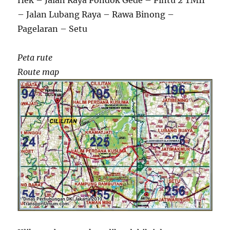
Hek – Jalan Raya Pondok Gede – Pintu 2 TMII
– Jalan Lubang Raya – Rawa Binong –
Pagelaran – Setu
Peta rute
Route map