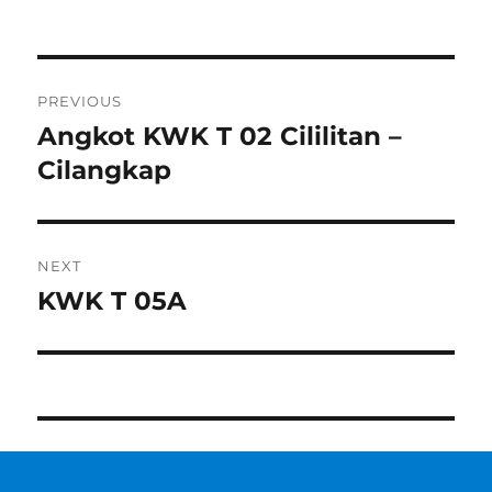
Post
PREVIOUS
navigation
Angkot KWK T 02 Cililitan –
Previous
post:
Cilangkap
NEXT
KWK T 05A
Next
post: