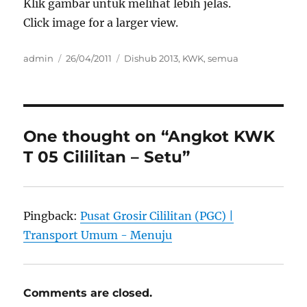
Klik gambar untuk melihat lebih jelas.
Click image for a larger view.
Author
Posted
Categories
admin
26/04/2011
Dishub 2013
,
KWK
,
semua
on
One thought on “Angkot KWK
T 05 Cililitan – Setu”
Pingback:
Pusat Grosir Cililitan (PGC) |
Transport Umum - Menuju
Comments are closed.