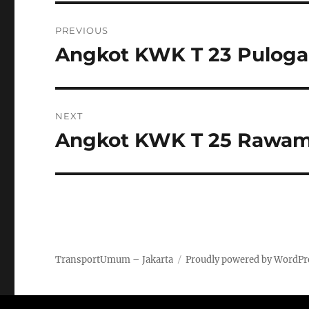
Post
PREVIOUS
navigation
Angkot KWK T 23 Puloga
Previous
post:
NEXT
Angkot KWK T 25 Rawam
Next
post:
TransportUmum – Jakarta
Proudly powered by WordPr