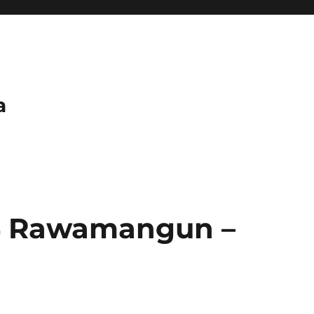
a
4 Rawamangun –