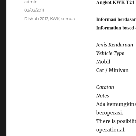
Angkot KWK T24 
Author
admin
Posted
02/02/2011
on
Informasi berdasa
Categories
Dishub 2013
,
KWK
,
semua
Information based 
Jenis Kendaraan
Vehicle Type
Mobil
Car / Minivan
Catatan
Notes
Ada kemungkinan
beroperasi.
There is posibil
operational.