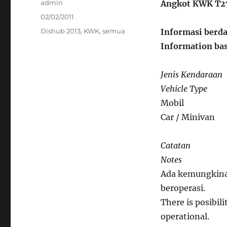
Author
admin
Angkot KWK T2
Posted
02/02/2011
on
Categories
Dishub 2013
,
KWK
,
semua
Informasi berda
Information bas
Jenis Kendaraan
Vehicle Type
Mobil
Car / Minivan
Catatan
Notes
Ada kemungkinan
beroperasi.
There is posibil
operational.