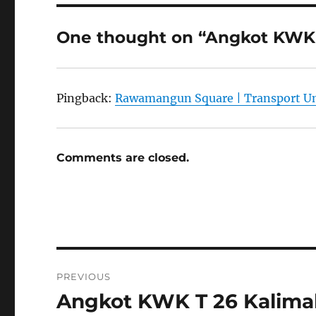
One thought on “Angkot KWK
Pingback:
Rawamangun Square | Transport 
Comments are closed.
Post
PREVIOUS
navigation
Angkot KWK T 26 Kalim
Previous