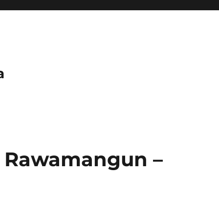
a
7 Rawamangun –