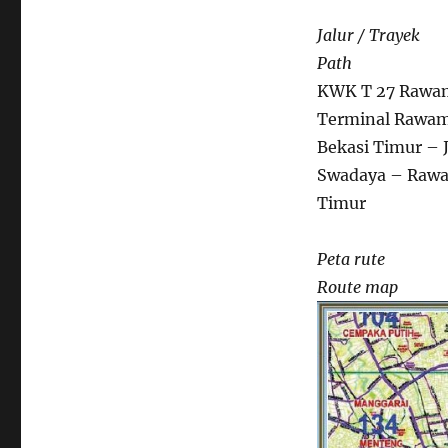
Jalur / Trayek
Path
KWK T 27 Rawa
Terminal Rawama
Bekasi Timur – J
Swadaya – Rawa 
Timur
Peta rute
Route map